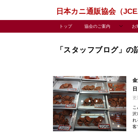
日本カニ通販協会（JCE
トップ
協会のご案内
お
「スタッフブログ」の
金
日
更
こ
沢
れ
客