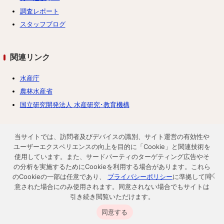
調査レポート
スタッフブログ
関連リンク
水産庁
農林水産省
国立研究開発法人 水産研究･教育機構
当サイトでは、訪問者及びデバイスの識別、サイト運営の有効性や
ユーザーエクスペリエンスの向上を目的に「Cookie」と関連技術を
使用しています。また、サードパーティのターゲティング広告やそ
トップ
お問い合わせ
の分析を実施するためにCookieを利用する場合があります。これら
プライバシーポリシー
記事制作フロー
のCookieの一部は任意であり、
プライバシーポリシー
に準拠して同
意された場合にのみ使用されます。同意されない場合でもサイトは
採用情報
引き続き閲覧いただけます。
同意する
© 2025 日本カニ通販協会（JCEA）