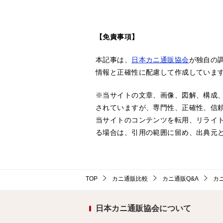
ナ
ビ
ゲ
【免責事項】
ー
本記事は、
日本カニ通販協会
が独自の
シ
情報と正確性に配慮して作成していま
ョ
※当サイトの文章、画像、図解、構成
ン
されていますが、専門性、正確性、信
当サイトのコンテンツを転用、リライ
る場合は、引用の範囲に留め、出典元と
TOP
カニ通販比較
カニ通販Q&A
カ
日本カニ通販協会について