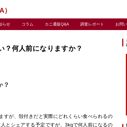
A）
知らせ
コラム
カニ通販Q&A
調査レポート
お問
い？何人前になりますか？
か？
いますが、殻付きだと実際にどれくらい食べられるの
人とシェアする予定ですが、3kgで何人前になるの