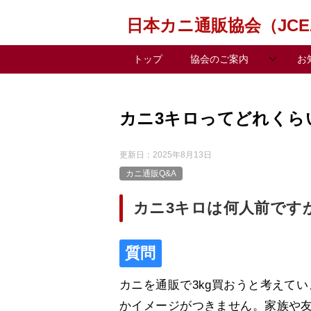
日本カニ通販協会（JCE
トップ
協会のご案内
お
カニ3キロってどれくら
更新日：
2025年8月13日
カニ通販Q&A
カニ3キロは何人前です
カニを通販で3kg買おうと考えて
かイメージがつきません。家族や友